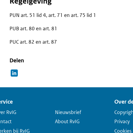
Regelgeving
PUN art. 51 lid 4, art. 71 en art. 75 lid 1
PUB art. 80 en art. 81
PUC art. 82 en art. 87
Delen
rvice
Over de
er RvIG
Nieuwsbrief
Copyrig
ntact
About RvIG
Privacy
rken bij RvIG
Cookies