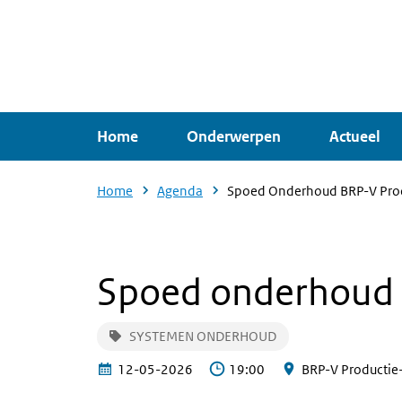
Overslaan
en
naar
de
inhoud
Home
Onderwerpen
Actueel
gaan
Home
Agenda
Spoed Onderhoud BRP-V Pro
Spoed onderhoud 
SYSTEMEN ONDERHOUD
12-05-2026
19:00
BRP-V Productie