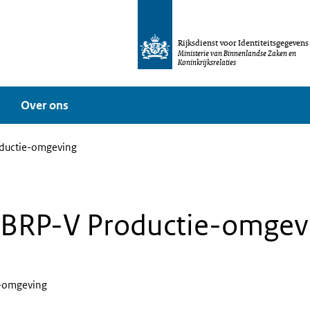
Rijksdienst voor Identiteitsgegevens
Ministerie van Binnenlandse Zaken en
Koninkrijksrelaties
Over ons
ductie-omgeving
BRP-V Productie-omgev
-omgeving