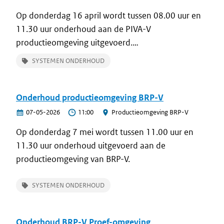
Op donderdag 16 april wordt tussen 08.00 uur en
Impact
11.30 uur onderhoud aan de PIVA-V
Gedurende het onderhoud is de BRP-V webservice
productieomgeving uitgevoerd.
stuurGBABericht niet beschikbaar,
SYSTEMEN ONDERHOUD
de overige webservices blijven wel beschikbaar.
Vragen?
Onderhoud productieomgeving BRP-V
Voor meer informatie kun je contact opnemen met
07-05-2026
11:00
Productieomgeving BRP-V
de Frontoffice van RvIG via
info@rvig.nl
.
Op donderdag 7 mei wordt tussen 11.00 uur en
11.30 uur onderhoud uitgevoerd aan de
productieomgeving van BRP-V.
SYSTEMEN ONDERHOUD
Onderhoud BRP-V Proef-omgeving