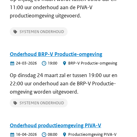
11:00 uur onderhoud aan de PIVA-V
productieomgeving uitgevoerd.
SYSTEMEN ONDERHOUD
Onderhoud BRP-V Productie-omgeving
24-03-2026
19:00
BRP-V Productie-omgeving
Op dinsdag 24 maart zal er tussen 19:00 uur en
22:00 uur onderhoud aan de BRP-V Productie-
omgeving worden uitgevoerd.
SYSTEMEN ONDERHOUD
Achtergrond
Om de continuïteit van de dienstverlening te
Onderhoud productieomgeving PIVA-V
kunnen waarborgen voert RvIG regelmatig updates
en onderhoud uit.
16-04-2026
08:00
Productieomgeving PIVA-V