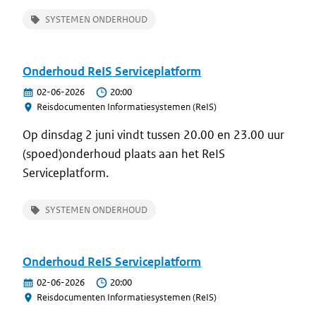
Burgerzakenapplicaties enige tijd niet
SYSTEMEN ONDERHOUD
bereikbaar zijn;
Zijn er geen bevragingen mogelijk op het
Basisregister Reisdocumenten (BR), dit
Onderhoud ReIS Serviceplatform
betekent dat er enige tijd geen actuele
02-06-2026
20:00
reisdocumenten statusinformatie beschikbaar
Reisdocumenten Informatiesystemen (ReIS)
is voor afnemers, via de diverse API’s;
Op dinsdag 2 juni vindt tussen 20.00 en 23.00 uur
Zal het ReIS Opvraagportaal (ROP), ReIS
(spoed)onderhoud plaats aan het ReIS
Aanvraagportaal (RAP), ReIS Documentatie
Serviceplatform.
Verificatie Dienst (DVD) en ReIS
Verificatieportaal (RVP) enige tijd niet
SYSTEMEN ONDERHOUD
bereikbaar zijn.
Vragen?
Onderhoud ReIS Serviceplatform
Voor meer informatie over deze aankondiging kun
02-06-2026
20:00
je contact opnemen met de Frontoffice van RvIG
Reisdocumenten Informatiesystemen (ReIS)
via
info@rvig.nl