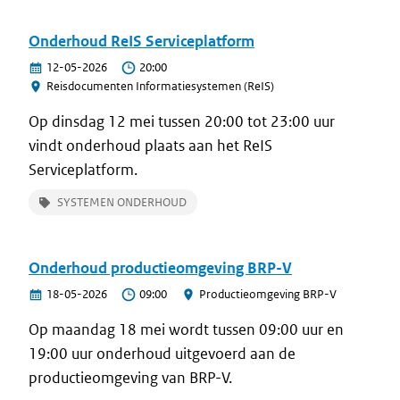
Onderhoud ReIS Serviceplatform
12-05-2026
20:00
Reisdocumenten Informatiesystemen (ReIS)
Op dinsdag 12 mei tussen 20:00 tot 23:00 uur
vindt onderhoud plaats aan het ReIS
Serviceplatform.
SYSTEMEN ONDERHOUD
Impact
Tijdens deze werkzaamheden:
Onderhoud productieomgeving BRP-V
Zal de aanvraag- en signaleringcontrole bij
18-05-2026
09:00
Productieomgeving BRP-V
aanvraag/uitgifte via het ReIS
Op maandag 18 mei wordt tussen 09:00 uur en
Aanvraagportaal (RAP) en de
19:00 uur onderhoud uitgevoerd aan de
signaleringcontrole via de
productieomgeving van BRP-V.
Reisdocumentenmodule (RDM) van de