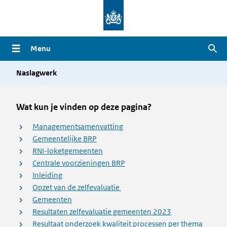
Overslaan
en
naar
Menu
Zoe
de
inhoud
Naslagwerk
gaan
Wat kun je vinden op deze pagina?
Managementsamenvatting
Gemeentelijke BRP
RNI-loketgemeenten
Centrale voorzieningen BRP
Inleiding
Opzet van de zelfevaluatie
Gemeenten
Resultaten zelfevaluatie gemeenten 2023
Resultaat onderzoek kwaliteit processen per thema