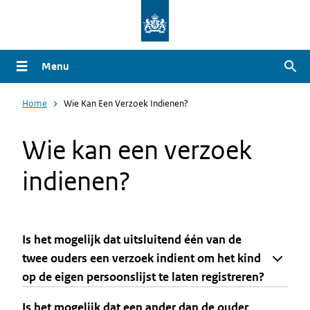
Overslaan
en
naar
Menu
Zoe
de
inhoud
Home
Wie Kan Een Verzoek Indienen?
gaan
Wie kan een verzoek
indienen?
Is het mogelijk dat uitsluitend één van de
twee ouders een verzoek indient om het kind
op de eigen persoonslijst te laten registreren?
Is het mogelijk dat een ander dan de ouder