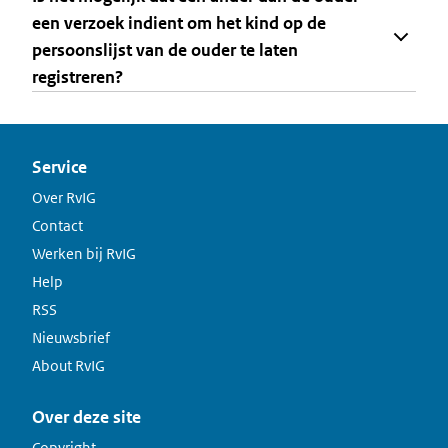
een verzoek indient om het kind op de
persoonslijst van de ouder te laten
registreren?
Service
Over RvIG
Contact
Werken bij RvIG
Help
RSS
Nieuwsbrief
About RvIG
Over deze site
Copyright