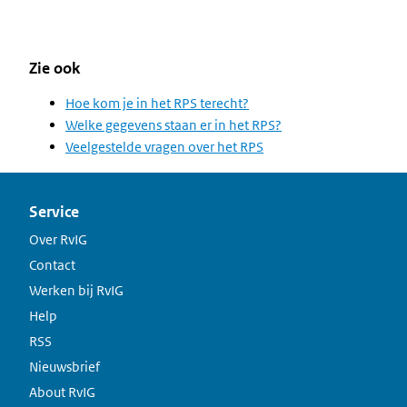
Zie ook
Hoe kom je in het RPS terecht?
Welke gegevens staan er in het RPS?
Veelgestelde vragen over het RPS
Service
Over RvIG
Contact
Werken bij RvIG
Help
RSS
Nieuwsbrief
About RvIG