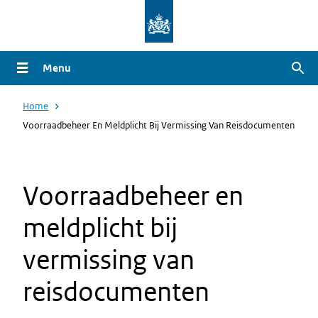
Overslaan
en
naar
Menu
Zoe
de
inhoud
Home
gaan
Voorraadbeheer En Meldplicht Bij Vermissing Van Reisdocumenten
Voorraadbeheer en
meldplicht bij
vermissing van
reisdocumenten