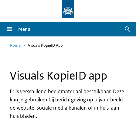
Overslaan
en
naar
Menu
Zoe
de
inhoud
Home
Visuals KopieID App
gaan
Visuals KopieID app
Er is verschillend beeldmateriaal beschikbaar. Deze
kan je gebruiken bij berichtgeving op bijvoorbeeld
de website, sociale media kanalen of in huis-aan-
huis bladen.