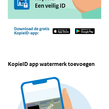
KopieID app watermerk toevoegen
Image