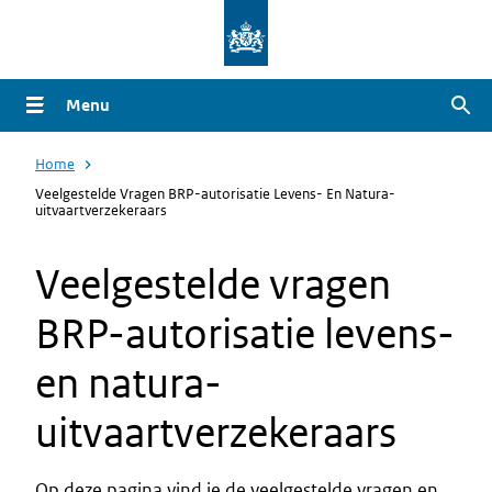
Overslaan
en
naar
Menu
Zoe
de
inhoud
Home
gaan
Veelgestelde Vragen BRP-autorisatie Levens- En Natura-
uitvaartverzekeraars
Veelgestelde vragen
BRP-autorisatie levens-
en natura-
uitvaartverzekeraars
Op deze pagina vind je de veelgestelde vragen en