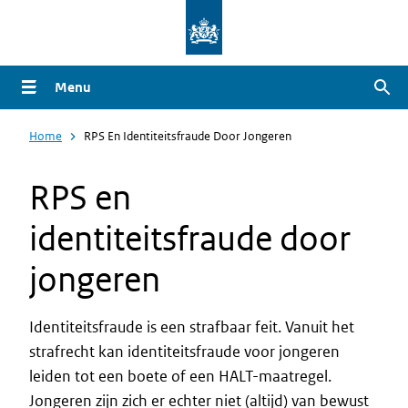
Overslaan
en
naar
Menu
Zoe
de
inhoud
Home
RPS En Identiteitsfraude Door Jongeren
gaan
RPS en
identiteitsfraude door
jongeren
Identiteitsfraude is een strafbaar feit. Vanuit het
strafrecht kan identiteitsfraude voor jongeren
leiden tot een boete of een HALT-maatregel.
Jongeren zijn zich er echter niet (altijd) van bewust