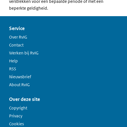
verstrekken voor een bepaalde periode of met een
beperkte geldigheid.
Service
Over RvIG
Contact
Werken bij RvIG
Help
RSS
Nieuwsbrief
About RvIG
Over deze site
Copyright
Privacy
Cookies