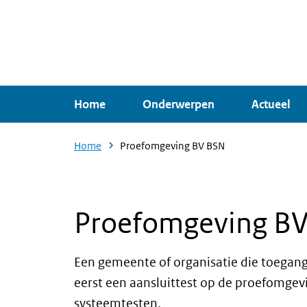
Overslaan
en
naar
de
inhoud
Home
Onderwerpen
Actueel
gaan
Home
Proefomgeving BV BSN
Proefomgeving B
Een gemeente of organisatie die toegang 
eerst een aansluittest op de proefomge
systeemtesten.