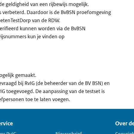
de geldigheid van een rijbewijs mogelijk.
s verbeterd. Daardoor is de BvBSN proefomgeving
KetenTestDorp van de RDW.
verifieerd kunnen worden via de BvBSN
ijsnummers kun je vinden op
ogelijk gemaakt.
raagd bij RvIG (de beheerder van de BV BSN) en
IG toegevoegd. De aanpassing van de testset is
roefpersonen toe te laten voegen.
rvice
Over de
er RvIG
Nieuwsbrief
Copyrig