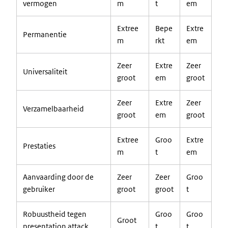
vermogen
m
t
em
Extree
Bepe
Extre
Permanentie
m
rkt
em
Zeer
Extre
Zeer
Universaliteit
groot
em
groot
Zeer
Extre
Zeer
Verzamelbaarheid
groot
em
groot
Extree
Groo
Extre
Prestaties
m
t
em
Aanvaarding door de
Zeer
Zeer
Groo
gebruiker
groot
groot
t
Robuustheid tegen
Groo
Groo
Groot
presentation attack
t
t