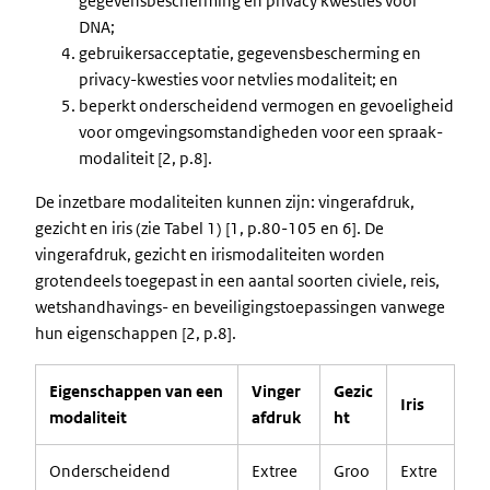
gegevensbescherming en privacy kwesties voor
DNA;
gebruikersacceptatie, gegevensbescherming en
privacy-kwesties voor netvlies modaliteit; en
beperkt onderscheidend vermogen en gevoeligheid
voor omgevingsomstandigheden voor een spraak-
modaliteit [2, p.8].
De inzetbare modaliteiten kunnen zijn: vingerafdruk,
gezicht en iris (zie Tabel 1) [1, p.80-105 en 6]. De
vingerafdruk, gezicht en irismodaliteiten worden
grotendeels toegepast in een aantal soorten civiele, reis,
wetshandhavings- en beveiligingstoepassingen vanwege
hun eigenschappen [2, p.8].
Eigenschappen van een
Vinger
Gezic
Iris
modaliteit
afdruk
ht
Onderscheidend
Extree
Groo
Extre