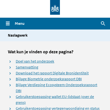
Overslaan
en
naar
Menu
Zoe
de
inhoud
Naslagwerk
gaan
Wat kun je vinden op deze pagina?
Doel van het onderzoek
Samenvatting
Download het rapport Digitale Bronidentiteit
Bijlage Biometrie onderzoeksrapport DBI
Bijlage Verdieping Ecosysteem Onderzoeksrapport
DBI
Gebruikerstoepassing wallet EU-lidstaat (over de
grens)
Gebruikerstoepassing vertegenwoordiging en status