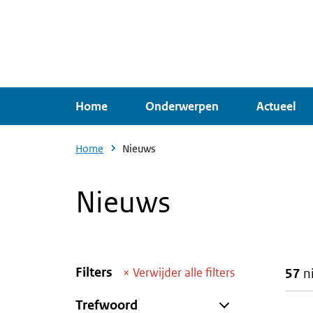
Overslaan
en
naar
de
inhoud
Home
Onderwerpen
Actueel
gaan
Home
Nieuws
Nieuws
Filters
×
Verwijder alle filters
57
n
Trefwoord