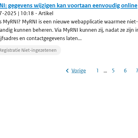
I: gegevens wijzigen kan voortaan eenvoudig online
7-2025 | 10:18
- Artikel
s MyRNI? MyRNI is een nieuwe webapplicatie waarmee niet-i
tandig kunnen beheren. Via MyRNI kunnen zij, nadat ze zijn i
ijfsadres en contactgegevens laten...
Registratie Niet-ingezetenen
Vorige
1
…
5
6