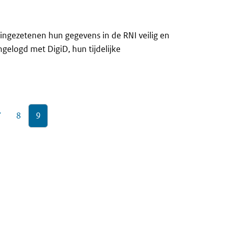
ngezetenen hun gegevens in de RNI veilig en
ngelogd met DigiD, hun tijdelijke
7
8
9