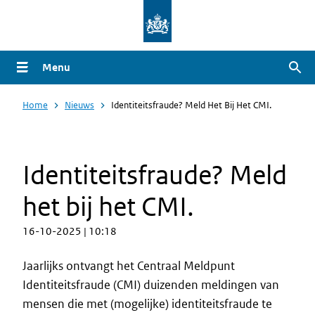
Overslaan
en
naar
Menu
Zoe
de
inhoud
Home
Nieuws
Identiteitsfraude? Meld Het Bij Het CMI.
gaan
Identiteitsfraude? Meld
het bij het CMI.
16-10-2025 | 10:18
Jaarlijks ontvangt het Centraal Meldpunt
Identiteitsfraude (CMI) duizenden meldingen van
mensen die met (mogelijke) identiteitsfraude te