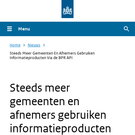
Overslaan
en
naar
Menu
Zoe
de
inhoud
Home
Nieuws
gaan
Steeds Meer Gemeenten En Afnemers Gebruiken
Informatieproducten Via de BPR API
Steeds meer
gemeenten en
afnemers gebruiken
informatieproducten