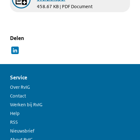
458.67 KB | PDF Document
Delen
Service
Over RvIG
Contact
Werken bij RvIG
Help
RSS
Nieuwsbrief
About RvIG