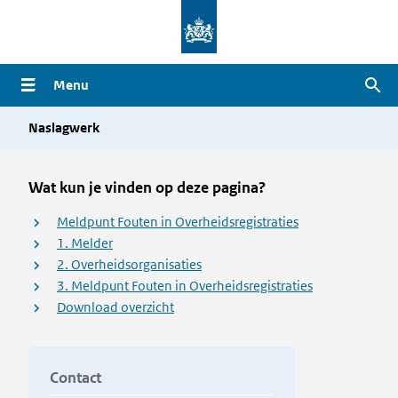
Overslaan
en
naar
Menu
Zoe
de
inhoud
Naslagwerk
gaan
Wat kun je vinden op deze pagina?
Meldpunt Fouten in Overheidsregistraties
1. Melder
2. Overheidsorganisaties
3. Meldpunt Fouten in Overheidsregistraties
Download overzicht
Contact