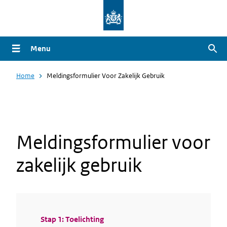
Overslaan
en
naar
Menu
Zoe
de
inhoud
Home
Meldingsformulier Voor Zakelijk Gebruik
gaan
Meldingsformulier voor
zakelijk gebruik
Huidige
Stap 1: Toelichting