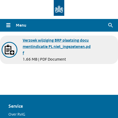
Overslaan
en
naar
Menu
Zoe
de
inhoud
Document
Verzoek wijziging BRP plaatsing docu
gaan
mentindicatie PL niet_ingezetenen.pd
f
1.66 MB | PDF Document
Service
Over RvIG