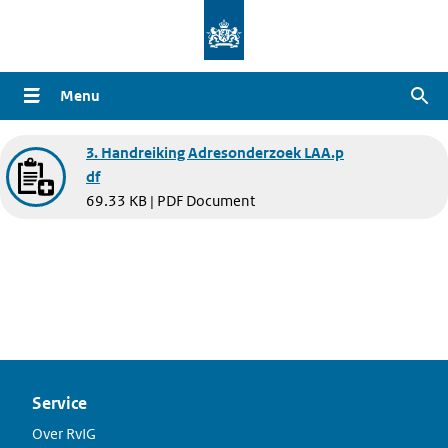
Overslaan
en
naar
Menu
Zoe
de
inhoud
Document
3. Handreiking Adresonderzoek LAA.p
gaan
df
69.33 KB | PDF Document
Service
Over RvIG