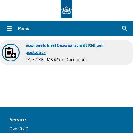
Overslaan
en
naar
Menu
Zoe
de
inhoud
Document
Voorbeeldbrief bezwaarschrift RNI per
gaan
post.docx
14.77 KB | MS Word Document
Service
Over RvIG