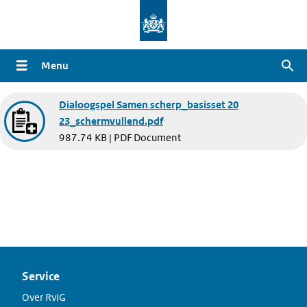
Overslaan
en
naar
Menu
Zoe
de
inhoud
Document
Dialoogspel Samen scherp_basisset 20
gaan
23_schermvullend.pdf
987.74 KB | PDF Document
Service
Over RvIG