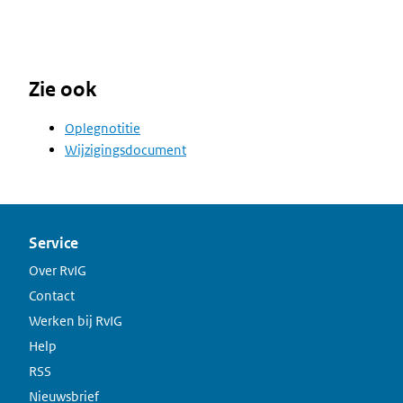
Zie ook
Oplegnotitie
Wijzigingsdocument
Service
Over RvIG
Contact
Werken bij RvIG
Help
RSS
Nieuwsbrief