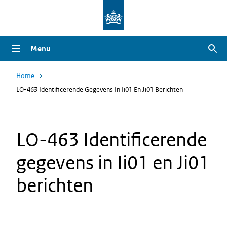
Overslaan
en
naar
Menu
Zoe
de
inhoud
Home
gaan
LO-463 Identificerende Gegevens In Ii01 En Ji01 Berichten
LO-463 Identificerende
gegevens in Ii01 en Ji01
berichten