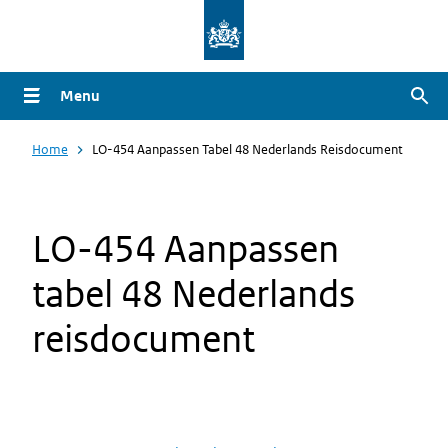
Overslaan
en
naar
Menu
Zoe
de
inhoud
Home
LO-454 Aanpassen Tabel 48 Nederlands Reisdocument
gaan
LO-454 Aanpassen
tabel 48 Nederlands
reisdocument