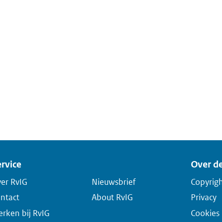
rvice
Over de
er RvIG
Nieuwsbrief
Copyrig
ntact
About RvIG
Privacy
rken bij RvIG
Cookies