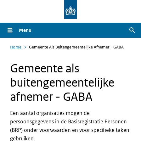
Overslaan
en
naar
Menu
Zoe
de
inhoud
Home
Gemeente Als Buitengemeentelijke Afnemer - GABA
gaan
Gemeente als
buitengemeentelijke
afnemer - GABA
Een aantal organisaties mogen de
persoonsgegevens in de Basisregistratie Personen
(BRP) onder voorwaarden en voor specifieke taken
gebruiken.