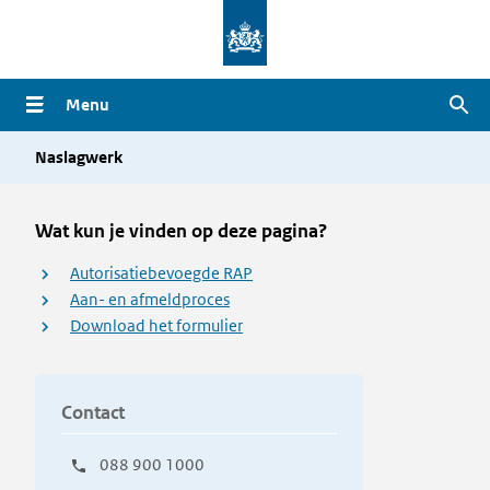
Overslaan
en
naar
Menu
Zoe
de
inhoud
Naslagwerk
gaan
Wat kun je vinden op deze pagina?
Autorisatiebevoegde RAP
Aan- en afmeldproces
Download het formulier
Contact
088 900 1000