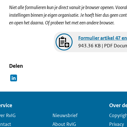
Niet alle formulieren kun je direct vanuit je browser openen. Voor
instellingen binnen je eigen organisatie. Je hoeft hier dus geen con
en open het daarna. Of probeer het met een andere browser.
Document
Formulier artikel 47 e
943.36 KB | PDF Docu
Delen
rvice
Over de
er RvIG
Nieuwsbrief
Copyrig
ntact
About RvIG
Privacy