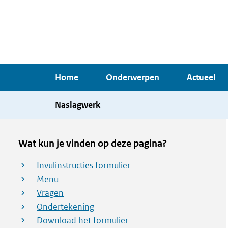
Overslaan
en
naar
de
inhoud
Home
Onderwerpen
Actueel
gaan
Naslagwerk
Wat kun je vinden op deze pagina?
Invulinstructies formulier
Menu
Vragen
Ondertekening
Download het formulier