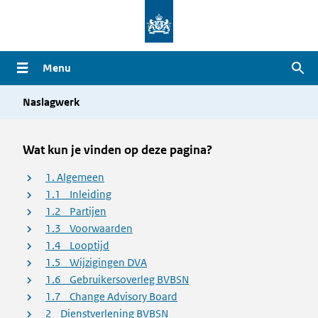
Overslaan
en
naar
Menu
Zoe
de
inhoud
Naslagwerk
gaan
Wat kun je vinden op deze pagina?
1. Algemeen
1.1 Inleiding
1.2 Partijen
1.3 Voorwaarden
1.4 Looptijd
1.5 Wijzigingen DVA
1.6 Gebruikersoverleg BVBSN
1.7 Change Advisory Board
2 Dienstverlening BVBSN