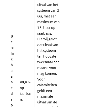
uitval van het
systeem van 2
uur, met een
maximum van
17,5 uur op
jaarbasis.
B
Hierbij geldt
e
dat uitval van
sc
het systeem
hi
ten hoogste
k
tweemaal per
b
maand voor
a
mag komen.
ar
Voor
h
99,8 %
calamiteiten
ei
op
geldt een
d
jaarbas
maximale
s
is.
uitval van de
p