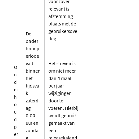
voor zover
relevant is
afstemming
plaats met de
gebruikersove
De
rleg.
onder
houdp
eriode
valt
Het streven is
O
binnen
om niet meer
n
het
dan 4 maal
d
tijdsva
per jaar
er
k
wijzigingen
h
zaterd
door te
o
ag
voeren. Hierbij
u
0.00
wordt gebruik
d
uur en
gemaakt van
p
zonda
een
er
g
releasekalend