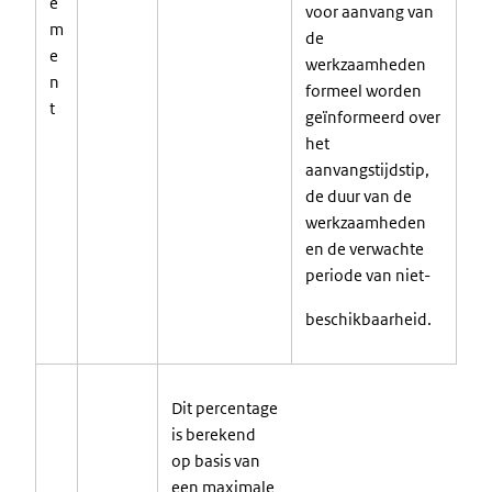
e
voor aanvang van
m
de
e
werkzaamheden
n
formeel worden
t
geïnformeerd over
het
aanvangstijdstip,
de duur van de
werkzaamheden
en de verwachte
periode van niet-
beschikbaarheid.
Dit percentage
is berekend
op basis van
een maximale