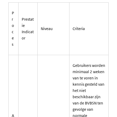
P
r
Prestat
o
ie
Niveau
Criteria
c
Indicat
e
or
s
Gebruikers worden
minimaal 2 weken
van te voren in
kennis gesteld van
het niet
beschikbaar zijn
van de BVBSN ten
gevolge van
A
normale