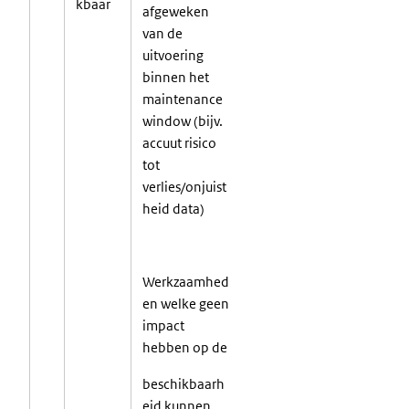
kbaar
afgeweken
van de
uitvoering
binnen het
maintenance
window (bijv.
accuut risico
tot
verlies/onjuist
heid data)
Werkzaamhed
en welke geen
impact
hebben op
de
beschikbaarh
eid kunnen