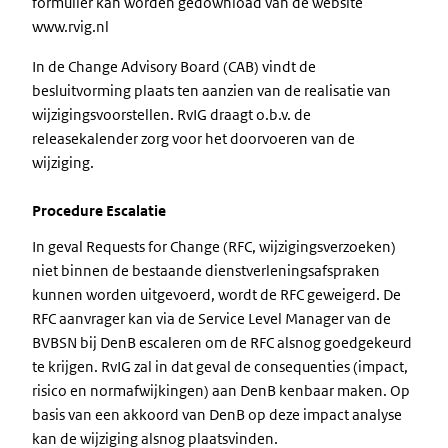
formulier kan worden gedownload van de website
www.rvig.nl
In de Change Advisory Board (CAB) vindt de
besluitvorming plaats ten aanzien van de realisatie van
wijzigingsvoorstellen. RvIG draagt o.b.v. de
releasekalender zorg voor het doorvoeren van de
wijziging.
Procedure Escalatie
In geval Requests for Change (RFC, wijzigingsverzoeken)
niet binnen de bestaande dienstverleningsafspraken
kunnen worden uitgevoerd, wordt de RFC geweigerd. De
RFC aanvrager kan via de Service Level Manager van de
BVBSN bij DenB escaleren om de RFC alsnog goedgekeurd
te krijgen. RvIG zal in dat geval de consequenties (impact,
risico en normafwijkingen) aan DenB kenbaar maken. Op
basis van een akkoord van DenB op deze impact analyse
kan de wijziging alsnog plaatsvinden.