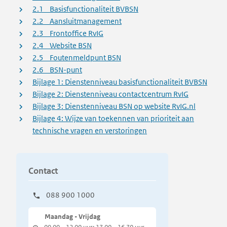
2.1 Basisfunctionaliteit BVBSN
2.2 Aansluitmanagement
2.3 Frontoffice RvIG
2.4 Website BSN
2.5 Foutenmeldpunt BSN
2.6 BSN-punt
Bijlage 1: Dienstenniveau basisfunctionaliteit BVBSN
Bijlage 2: Dienstenniveau contactcentrum RvIG
Bijlage 3: Dienstenniveau BSN op website RvIG.nl
Bijlage 4: Wijze van toekennen van prioriteit aan
technische vragen en verstoringen
Contact
088 900 1000
Maandag - Vrijdag