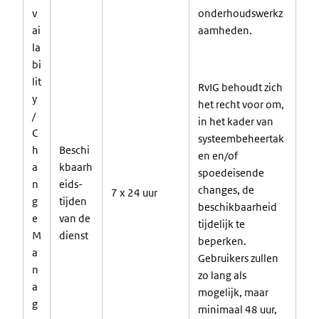
v
onderhoudswerkz
ai
aamheden.
la
bi
lit
RvIG behoudt zich
y
het recht voor om,
/
in het kader van
C
systeembeheertak
h
Beschi
en en/of
a
kbaarh
spoedeisende
n
eids-
changes, de
7 x 24
uur
g
tijden
beschikbaarheid
e
van de
tijdelijk te
M
dienst
beperken.
a
Gebruikers zullen
n
zo lang als
a
mogelijk, maar
g
minimaal 48 uur,