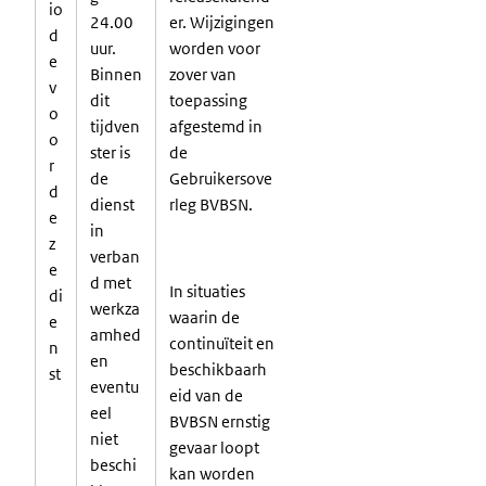
io
24.00
er. Wijzigingen
d
uur.
worden voor
e
Binnen
zover van
v
dit
toepassing
o
tijdven
afgestemd in
o
ster is
de
r
de
Gebruikersove
d
dienst
rleg
BVBSN.
e
in
z
verban
e
d met
In situaties
di
werkza
waarin de
e
amhed
continuïteit en
n
en
beschikbaarh
st
eventu
eid van de
eel
BVBSN ernstig
niet
gevaar loopt
beschi
kan worden