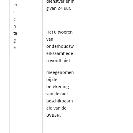
dienstverlenin
er
g van 24 uur.
c
e
n
Het uitvoeren
ta
van
g
onderhoudsw
e
erkzaamhede
n wordt
niet
meegenomen
bij de
berekening
van de niet-
beschikbaarh
eid van de
BVBSN.