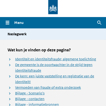
Overslaan
en
naar
Menu
Zoe
de
inhoud
Naslagwerk
gaan
Wat kun je vinden op deze pagina?
Identiteit en identiteitsfraude; algemene toelichting
De gemeente is de poortwachter in de strijd tegen
identiteitsfraude
De kern: een juiste vaststelling en registratie van de
identiteit!
Vermoeden van fraude of extra onderzoek
Bijlage - Scenario's
Bijlage - contacten
Bijlage - informatiebronnen