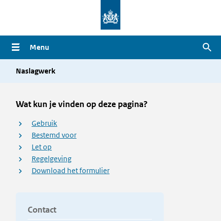
Overslaan
en
naar
Menu
Zoe
de
inhoud
Naslagwerk
gaan
Wat kun je vinden op deze pagina?
Gebruik
Bestemd voor
Let op
Regelgeving
Download het formulier
Contact