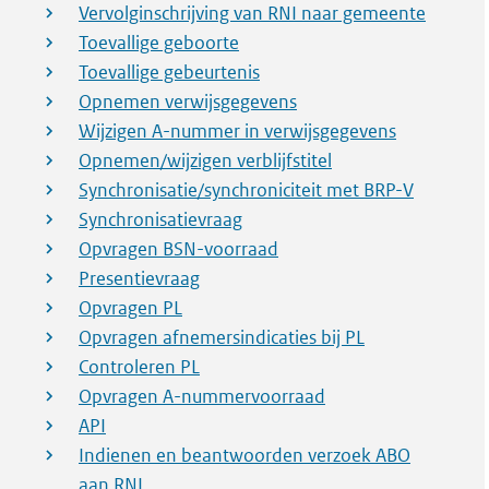
Vervolginschrijving van RNI naar gemeente
Toevallige geboorte
Toevallige gebeurtenis
Opnemen verwijsgegevens
Wijzigen A-nummer in verwijsgegevens
Opnemen/wijzigen verblijfstitel
Synchronisatie/synchroniciteit met BRP-V
Synchronisatievraag
Opvragen BSN-voorraad
Presentievraag
Opvragen PL
Opvragen afnemersindicaties bij PL
Controleren PL
Opvragen A-nummervoorraad
API
Indienen en beantwoorden verzoek ABO
aan RNI