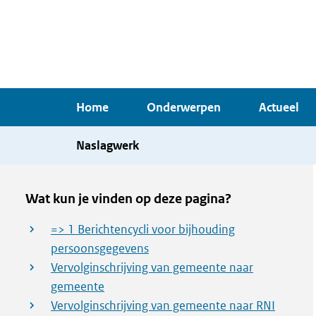
Overslaan
en
naar
de
inhoud
Home
Onderwerpen
Actueel
gaan
Naslagwerk
Wat kun je vinden op deze pagina?
=> 1 Berichtencycli voor bijhouding
persoonsgegevens
Vervolginschrijving van gemeente naar
gemeente
Vervolginschrijving van gemeente naar RNI