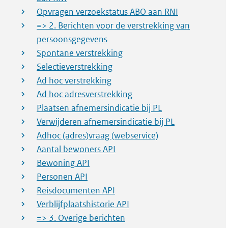
Opvragen verzoekstatus ABO aan RNI
=> 2. Berichten voor de verstrekking van
persoonsgegevens
Spontane verstrekking
Selectieverstrekking
Ad hoc verstrekking
Ad hoc adresverstrekking
Plaatsen afnemersindicatie bij PL
Verwijderen afnemersindicatie bij PL
Adhoc (adres)vraag (webservice)
Aantal bewoners API
Bewoning API
Personen API
Reisdocumenten API
Verblijfplaatshistorie API
=> 3. Overige berichten