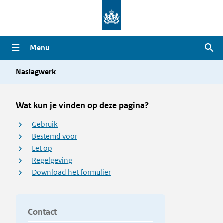
Overslaan
en
naar
Menu
Zoe
de
inhoud
Naslagwerk
gaan
Wat kun je vinden op deze pagina?
Gebruik
Bestemd voor
Let op
Regelgeving
Download het formulier
Contact