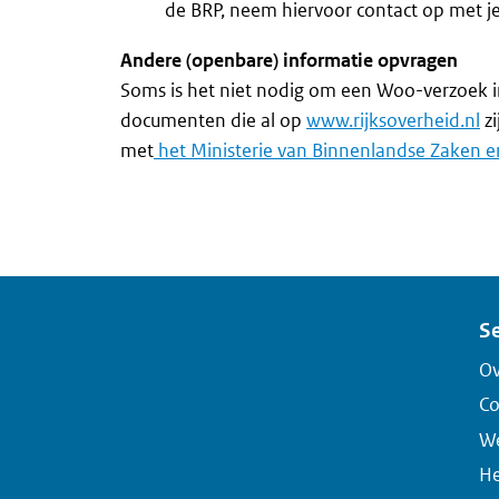
de BRP, neem hiervoor contact op met j
Andere (openbare) informatie opvragen
Soms is het niet nodig om een Woo-verzoek in
documenten die al op
www.rijksoverheid.nl
zi
met
het Ministerie van Binnenlandse Zaken en
Se
Ov
Co
We
He