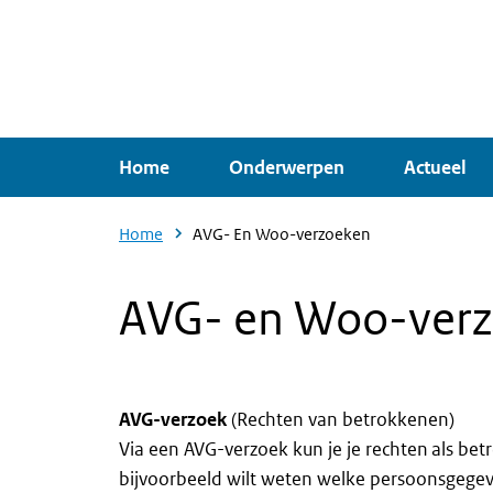
Overslaan
en
naar
de
inhoud
Home
Onderwerpen
Actueel
gaan
Home
AVG- En Woo-verzoeken
AVG- en Woo-ver
AVG-verzoek
(Rechten van betrokkenen)
Via een AVG-verzoek kun je je rechten als be
bijvoorbeeld wilt weten welke persoonsgegeven