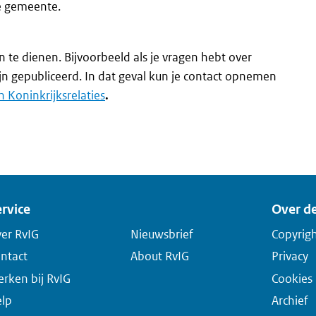
e gemeente.
 te dienen. Bijvoorbeeld als je vragen hebt over
jn gepubliceerd. In dat geval kun je contact opnemen
 Koninkrijksrelaties
.
rvice
Over de
er RvIG
Nieuwsbrief
Copyrig
ntact
About RvIG
Privacy
rken bij RvIG
Cookies
lp
Archief