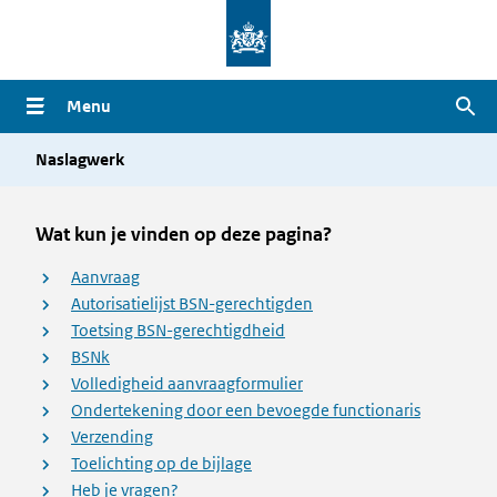
Overslaan
en
naar
Menu
Zoe
de
inhoud
Naslagwerk
gaan
Wat kun je vinden op deze pagina?
Aanvraag
Autorisatielijst BSN-gerechtigden
Toetsing BSN-gerechtigdheid
BSNk
Volledigheid aanvraagformulier
Ondertekening door een bevoegde functionaris
Verzending
Toelichting op de bijlage
Heb je vragen?