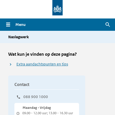
Overslaan
en
naar
Menu
Zoe
de
inhoud
Naslagwerk
gaan
Wat kun je vinden op deze pagina?
Extra aandachtspunten en tips
Contact
088 900 1000
Maandag - Vrijdag
09.00 - 12.00 uur; 13.00 - 16.30 uur