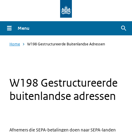
Overslaan
en
naar
Menu
Zoe
de
inhoud
Home
W198 Gestructureerde Buitenlandse Adressen
gaan
W198 Gestructureerde
buitenlandse adressen
Afnemers die SEPA-betalingen doen naar SEPA-landen