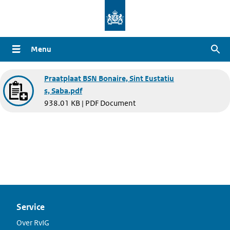
Overslaan
en
naar
Menu
Zoe
de
inhoud
Document
Praatplaat BSN Bonaire, Sint Eustatiu
gaan
s, Saba.pdf
938.01 KB | PDF Document
Service
Over RvIG