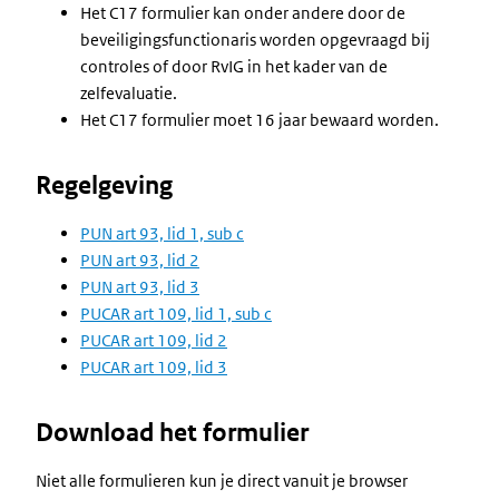
Het C17 formulier kan onder andere door de
beveiligingsfunctionaris worden opgevraagd bij
controles of door RvIG in het kader van de
zelfevaluatie.
Het C17 formulier moet 16 jaar bewaard worden.
Regelgeving
PUN art 93, lid 1, sub c
PUN art 93, lid 2
PUN art 93, lid 3
PUCAR art 109, lid 1, sub c
PUCAR art 109, lid 2
PUCAR art 109, lid 3
Download het formulier
Niet alle formulieren kun je direct vanuit je browser