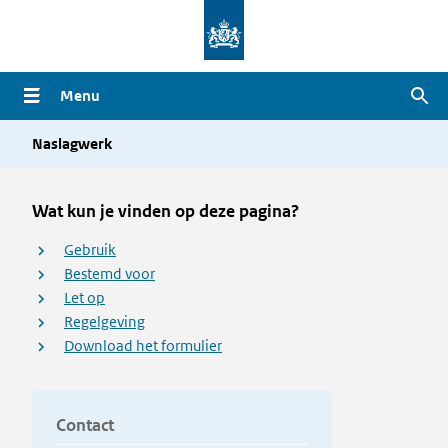
Overslaan
en
naar
Menu
Zoe
de
inhoud
Naslagwerk
gaan
Wat kun je vinden op deze pagina?
Gebruik
Bestemd voor
Let op
Regelgeving
Download het formulier
Contact