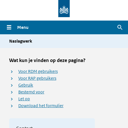
Overslaan
en
naar
Menu
Zoe
de
inhoud
Naslagwerk
gaan
Wat kun je vinden op deze pagina?
Voor RDM gebruikers
Voor RAP gebruikers
Gebruik
Bestemd voor
Let op
Download het formulier