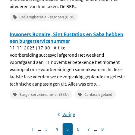
uitvoeren van hun taken. De BRP...
Basisregistratie Personen (BRP)
Inwoners Bonaire, Sint Eustatius en Saba hebben
een burgerservicenummer
11-11-2025 | 17:00
- Artikel
Voorbereiding succesvol afgerond Het weekend
voorafgaand aan 11 november betekende het moment
waarop al onze voorbereidingen samenkwamen. In deze
laatste fase voerden we de zorgvuldig geplande en geteste
technische aanpassingen uit. Alles was erop...
Burgerservicenummer (BSN)
Caribisch gebied
Vorige
1
…
3
4
5
6
7
…
9