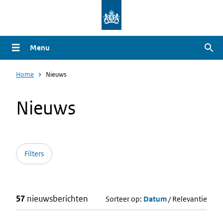
Overslaan
en
naar
Menu
Zoe
de
inhoud
Home
Nieuws
gaan
Nieuws
Filters
57
nieuwsberichten
Sorteer op:
Datum
/
Relevantie
Zoekresultaten